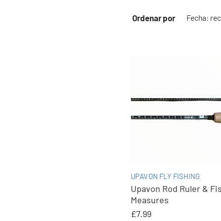
Ordenar por
UPAVON FLY FISHING
Upavon Rod Ruler & Fi
Measures
£7.99