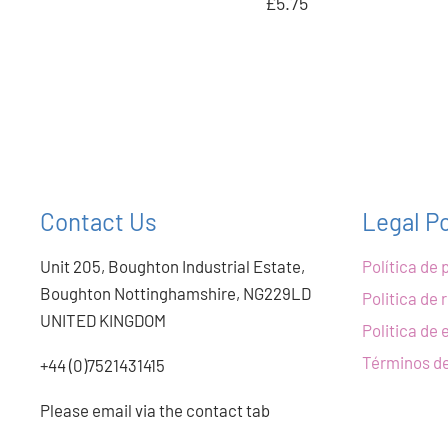
£5.75
Contact Us
Legal Po
Unit 205, Boughton Industrial Estate,
Política de 
Boughton Nottinghamshire, NG229LD
Politica de
UNITED KINGDOM
Politica de 
Términos de
+44 (0)7521431415
Please email via the contact tab