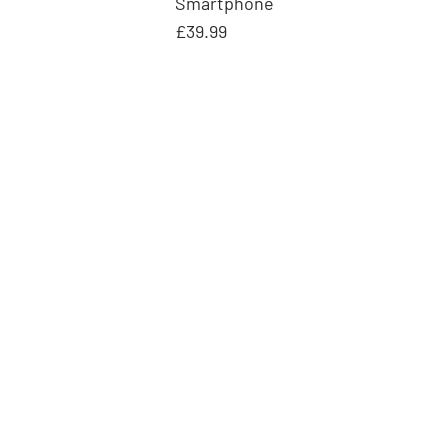
Smartphone
£39.99
nos
éntrenos
ube