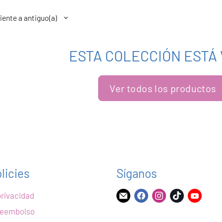
ESTA COLECCIÓN ESTÁ 
Ver todos los productos
licies
Síganos
privacidad
Encuéntrenos
Encuéntrenos
Encuéntrenos
Encuéntre
Encu
en
en
en
en
en
 reembolso