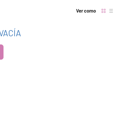
Ver como
VACÍA
nos
éntrenos