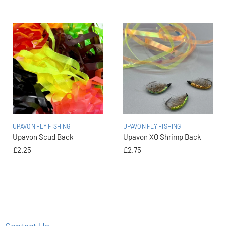
UPAVON FLY FISHING
UPAVON FLY FISHING
Upavon Scud Back
Upavon XO Shrimp Back
£2.25
£2.75
Contact Us