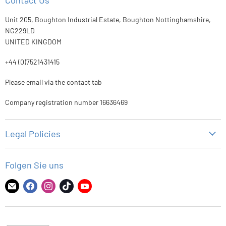
Unit 205, Boughton Industrial Estate, Boughton Nottinghamshire,
NG229LD
UNITED KINGDOM
+44 (0)7521431415
Please email via the contact tab
Company registration number 16636469
Legal Policies
Datenschutz-Bestimmungen
Folgen Sie uns
Rückgaberecht
Versandbedingungen
Finden
Finden
Finden
Finden
Finden
Sie
Sie
Sie
Sie
Sie
Nutzungsbedingungen
uns
uns
uns
uns
uns
auf
auf
auf
auf
auf