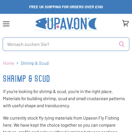
FREE UK SHIPPING FOR ORDERS OVER £100
Menü
Ware
anzei
Home
Shrimp & Scud
SHRIMP & SCUD
If you’re looking for shrimp & scud, you’re in the right place.
Materials for building shrimp, scud and small crustacean patterns
with useful shape and translucency.
We currently stock fly tying materials from Upavon Fly Fishing
here. We have kept the choice together so you can compare