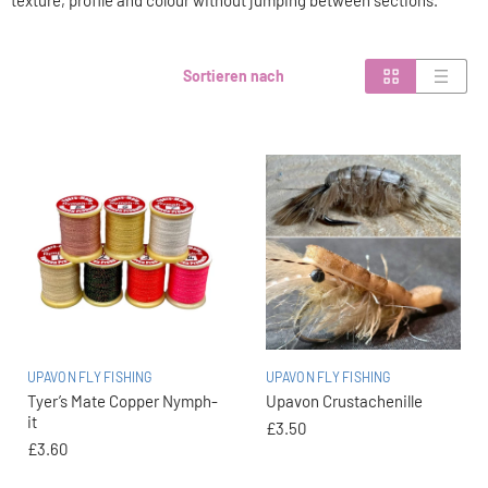
texture, profile and colour without jumping between sections.
Sortieren nach
UPAVON FLY FISHING
UPAVON FLY FISHING
Tyer’s Mate Copper Nymph-
Upavon Crustachenille
it
£3.50
£3.60