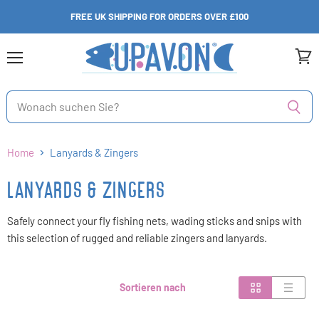
FREE UK SHIPPING FOR ORDERS OVER £100
Menü
Ware
anzei
Home
Lanyards & Zingers
LANYARDS & ZINGERS
Safely connect your fly fishing nets, wading sticks and snips with
this selection of rugged and reliable zingers and lanyards.
Sortieren nach