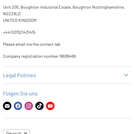
Unit 205, Boughton Industrial Estate, Boughton Nottinghamshire,
NG229LD
UNITED KINGDOM
+44 (0)7521431415
Please email via the contact tab
Company registration number 16636469
Legal Policies
Datenschutz-Bestimmungen
Folgen Sie uns
Rückgaberecht
Versandbedingungen
Finden
Finden
Finden
Finden
Finden
Sie
Sie
Sie
Sie
Sie
Nutzungsbedingungen
uns
uns
uns
uns
uns
auf
auf
auf
auf
auf
SPRACHE
Deutsch