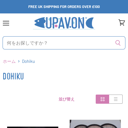
FREE UK SHIPPING FOR ORDERS OVER £100
メ
カ
ニ
ー
ュ
ト
ー
を
見
る
ホーム
Dohiku
DOHIKU
並び替え