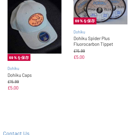
69
％を保存
Dohiku
Dohiku Spider Plus
Fluorocarbon Tippet
元
£15.99
の
現
£5.00
69
％を保存
価
在
格
Dohiku
の
Dohiku Caps
価
元
£15.99
格
の
現
£5.00
価
在
格
の
価
格
Contact Us