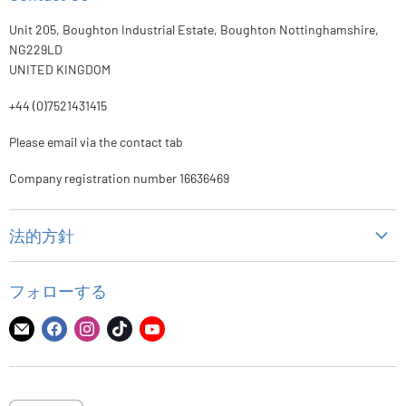
Unit 205, Boughton Industrial Estate, Boughton Nottinghamshire,
NG229LD
UNITED KINGDOM
+44 (0)7521431415
Please email via the contact tab
Company registration number 16636469
法的方針
個人情報保護方針
フォローする
代金返却方針
配送ポリシー
E
Facebook
Instagram
TikTok
YouTube
メ
で
で
で
で
利用規約
ー
見
見
見
見
ル
つ
つ
つ
つ