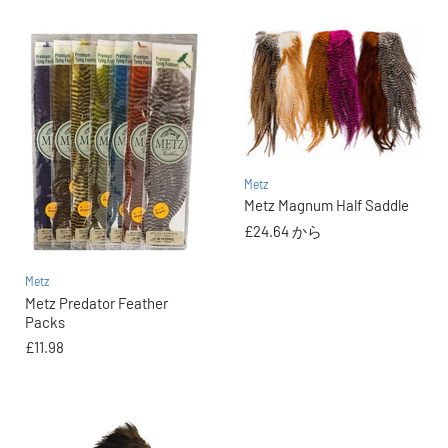
Metz
Metz Magnum Half Saddle
£24.64
から
Metz
Metz Predator Feather
Packs
£11.98