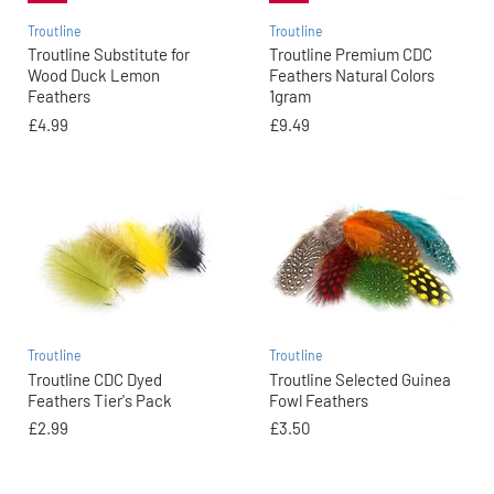
Troutline
Troutline
Troutline Substitute for
Troutline Premium CDC
Wood Duck Lemon
Feathers Natural Colors
Feathers
1gram
£4.99
£9.49
Troutline
Troutline
Troutline CDC Dyed
Troutline Selected Guinea
Feathers Tier's Pack
Fowl Feathers
£2.99
£3.50