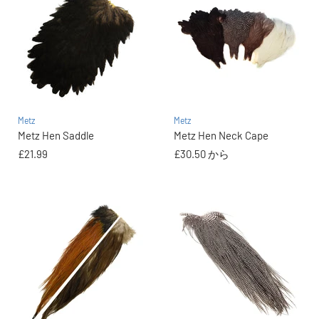
Metz
Metz
Metz Hen Saddle
Metz Hen Neck Cape
£21.99
£30.50
から