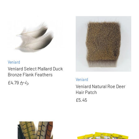
Veniard
Veniard Select Mallard Duck
Bronze Flank Feathers
Veniard
£4.79
から
Veniard Natural Roe Deer
Hair Patch
£5.45