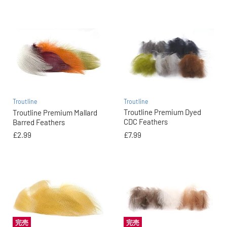
Troutline
Troutline
Troutline Premium Dyed
Troutline Premium Mallard
CDC Feathers
Barred Feathers
£7.99
£2.99
完売
完売