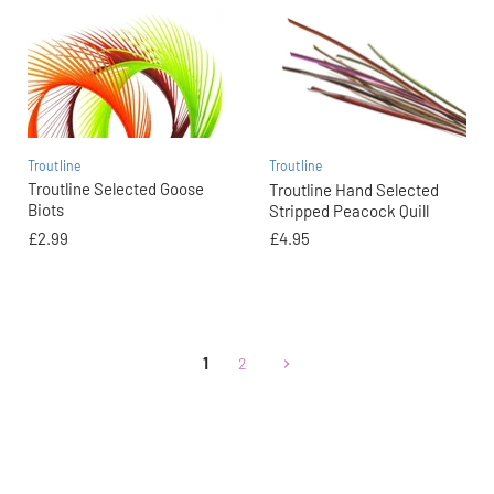
Troutline
Troutline
Troutline Selected Goose
Troutline Hand Selected
Biots
Stripped Peacock Quill
£2.99
£4.95
1
2