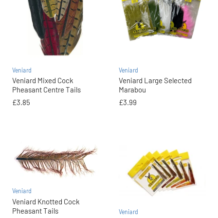
Veniard
Veniard
Veniard Mixed Cock
Veniard Large Selected
Pheasant Centre Tails
Marabou
£3.85
£3.99
Veniard
Veniard Knotted Cock
Pheasant Tails
Veniard