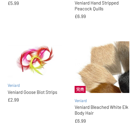
Veniard Hand Stripped
£5.99
Peacock Quills
£6.99
Veniard
完売
Veniard Goose Biot Strips
£2.99
Veniard
Veniard Bleached White Elk
Body Hair
£6.99