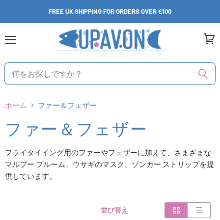
FREE UK SHIPPING FOR ORDERS OVER £100
メ
カ
ニ
ー
ュ
ト
ー
を
見
る
ホーム
ファー＆フェザー
ファー＆フェザー
フライタイイング用のファーやフェザーに加えて、さまざまな
マルブー プルーム、ウサギのマスク、ゾンカー ストリップを提
供しています。
並び替え