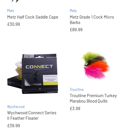
Metz
Metz
Metz Half Cock Saddle Cape
Metz Grade 1 Cock Micro
Barbs
£30.99
£89.99
Troutline
Troutline Premium Turkey
Marabou Blood Quills
Wychwood
£3.99
Wychwood Connect Series
II Feather Floater
£39.99