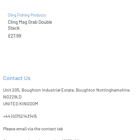
Cling Fishing Products
Cling Mag Grab Double
Stack
£27.99
Contact Us
Unit 205, Boughton Industrial Estate, Boughton Nottinghamshire,
NG229LD
UNITED KINGDOM
+44 (0)7521431415
Please email via the contact tab