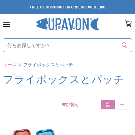
FREE UK SHIPPING FOR ORDERS OVER £100
メ
カ
ニ
ー
ュ
ト
ー
を
見
る
ホーム
フライボックスとパッチ
フライボックスとパッチ
並び替え