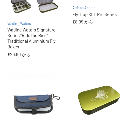
Artisan Angler
Fly Trap XLT Pro Series
£8.99
から
Wading Waters
Wading Waters Signature
Series “Ride the Rise”
Traditional Aluminium Fly
Boxes
£29.99
から