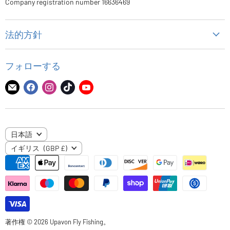
Company registration number 16636469
法的方針
個人情報保護方針
フォローする
代金返却方針
配送ポリシー
E
Facebook
Instagram
TikTok
YouTube
メ
で
で
で
で
利用規約
ー
見
見
見
見
ル
つ
つ
つ
つ
言
日本語
で
け
け
け
け
国
語
イギリス
(GBP £)
見
て
て
て
て
つ
く
く
く
く
け
だ
だ
だ
だ
て
さ
さ
さ
さ
く
い
い
い
い
だ
著作権 © 2026 Upavon Fly Fishing。
さ