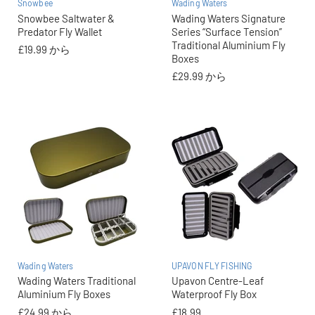
Snowbee
Wading Waters
Snowbee Saltwater &
Wading Waters Signature
Predator Fly Wallet
Series “Surface Tension”
Traditional Aluminium Fly
£19.99
から
Boxes
£29.99
から
Wading Waters
UPAVON FLY FISHING
Wading Waters Traditional
Upavon Centre-Leaf
Aluminium Fly Boxes
Waterproof Fly Box
£24.99
から
£18.99