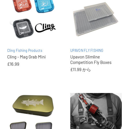
Cling Fishing Products
UPAVON FLY FISHING
Cling - Mag Grab Mini
Upavon Slimline
Competition Fly Boxes
£16.99
£11.99
から