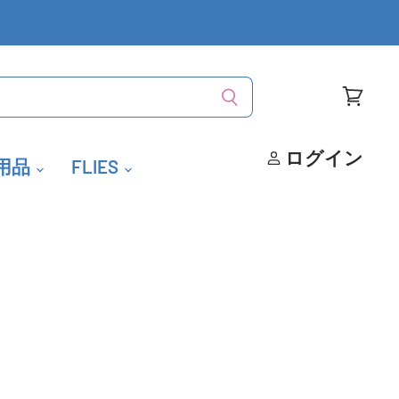
カ
ー
ト
ログイン
用品
FLIES
を
見
る