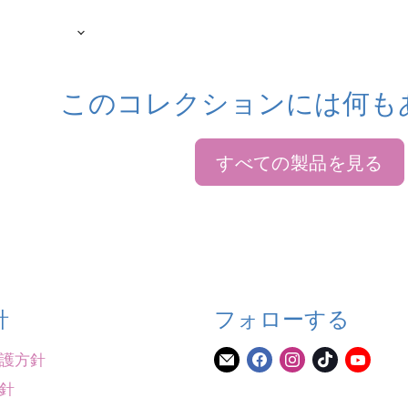
このコレクションには何も
すべての製品を見る
針
フォローする
護方針
E
Facebook
Instagram
TikTok
YouT
メ
で
で
で
で
針