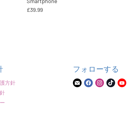
Smartphone
£39.99
針
フォローする
護方針
E
Facebook
Instagram
TikTok
YouT
メ
で
で
で
で
針
ー
見
見
見
見
ー
ル
つ
つ
つ
つ
で
け
け
け
け
見
て
て
て
て
つ
く
く
く
く