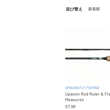
並び替え
UPAVON FLY FISHING
Upavon Rod Ruler & Fi
Measures
£7.99