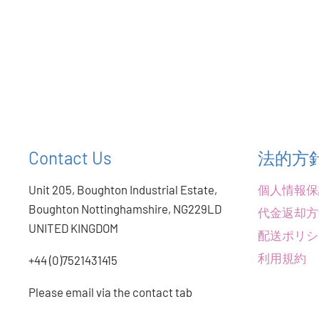
Contact Us
法的方
Unit 205, Boughton Industrial Estate,
個人情報保
Boughton Nottinghamshire, NG229LD
代金返却方
UNITED KINGDOM
配送ポリシ
利用規約
+44 (0)7521431415
Please email via the contact tab