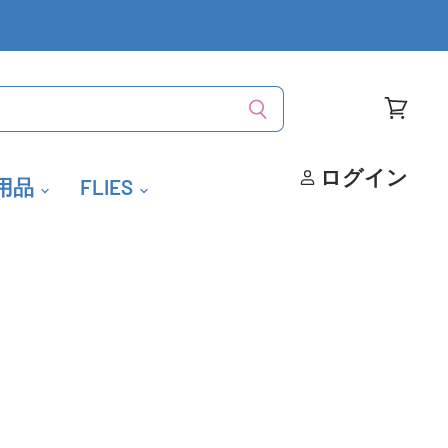
カ
ー
ト
ログイン
用品
FLIES
を
見
る