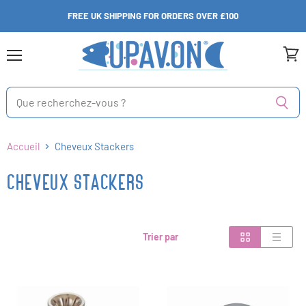
FREE UK SHIPPING FOR ORDERS OVER £100
Menu
Voir
le
panie
Accueil
Cheveux Stackers
CHEVEUX STACKERS
Trier par