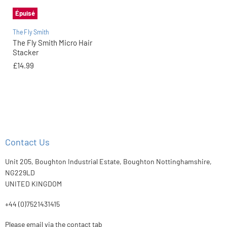
Épuisé
The Fly Smith
The Fly Smith Micro Hair
Stacker
£14.99
Contact Us
Unit 205, Boughton Industrial Estate, Boughton Nottinghamshire,
NG229LD
UNITED KINGDOM
+44 (0)7521431415
Please email via the contact tab