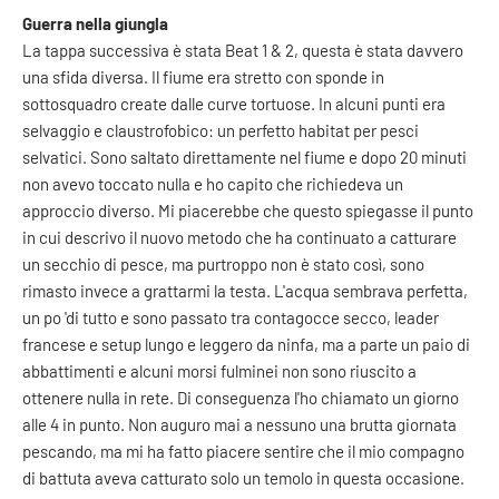
Guerra nella giungla
La tappa successiva è stata Beat 1 & 2, questa è stata davvero
una sfida diversa. Il fiume era stretto con sponde in
sottosquadro create dalle curve tortuose. In alcuni punti era
selvaggio e claustrofobico: un perfetto habitat per pesci
selvatici. Sono saltato direttamente nel fiume e dopo 20 minuti
non avevo toccato nulla e ho capito che richiedeva un
approccio diverso. Mi piacerebbe che questo spiegasse il punto
in cui descrivo il nuovo metodo che ha continuato a catturare
un secchio di pesce, ma purtroppo non è stato così, sono
rimasto invece a grattarmi la testa. L'acqua sembrava perfetta,
un po 'di tutto e sono passato tra contagocce secco, leader
francese e setup lungo e leggero da ninfa, ma a parte un paio di
abbattimenti e alcuni morsi fulminei non sono riuscito a
ottenere nulla in rete. Di conseguenza l'ho chiamato un giorno
alle 4 in punto. Non auguro mai a nessuno una brutta giornata
pescando, ma mi ha fatto piacere sentire che il mio compagno
di battuta aveva catturato solo un temolo in questa occasione.