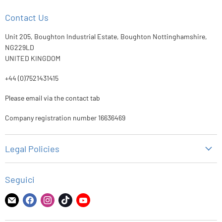
Contact Us
Unit 205, Boughton Industrial Estate, Boughton Nottinghamshire,
NG229LD
UNITED KINGDOM
+44 (0)7521431415
Please email via the contact tab
Company registration number 16636469
Legal Policies
politica sulla riservatezza
Seguici
Politica di rimborso
Politica di spedizione
Trovaci
Trovaci
Trovaci
Trovaci
Trovaci
su
su
su
su
su
Termini di servizio