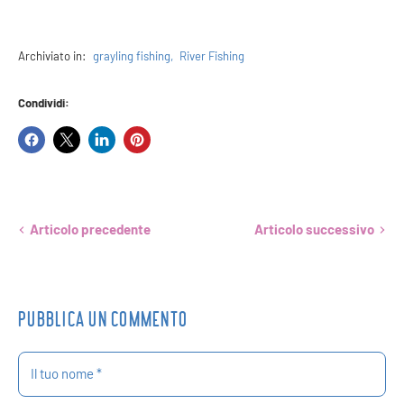
Archiviato in:
grayling fishing
,
River Fishing
Condividi:
Condividi
Condividi
Condividi
Crea
su
su
su
un
Facebook
X
LinkedIn
Pin
su
Pinterest
Articolo precedente
Articolo successivo
PUBBLICA UN COMMENTO
Il tuo nome *