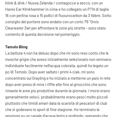
klink & dink / Nuova Zelanda / contagocce a secco, con un
Hares Ear Klinkhammer in cima e ho collegato un PTN di taglia
16 con perlina rosa a 15 pollici di fluourocarbon da 3 libbre. Sotto
consiglio del portiere sono andato con un corto 7'6 "Orvis
Clearwater 3wt per affrontare le zone più strette - sono stato
contento di questa decisione nel pomeriggio.
Temolo Bling
La battuta 4 non ha deluso dopo che mi sono reso conto che le
mosche grigie che avevo inizialmente selezionato non venivano
individuate facilmente nell'acqua colorata, quindi ho legato un
po 'di Temolo. Dopo aver saltato i primi 4 ciak, mi sono
concentrato sul Grayling e ho iniziato a metterne un paio in rete
dopo aver preso di mira i riffle alte fino al ginocchio che sono
rimaste le aree più produttive durante la giornata. I morsi erano
generalmente veloci, probabilmente erano pesci molto piccoli
piuttosto che timidi amari data la scarsità di pescatori di club
che si godevano lo sport di fine stagione. Ho terminato la
sessione su un canale d'acqua lento e profondo, sperando che