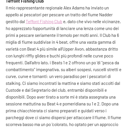
Teffont Fishing Club
Il mio rappresentante regionale Alex Adams ha inviato un
appello ai pescatori per pescare un tratto del fiume Nadder
gestito dal
Teffont Fishing Club
e, dato che vivo nelle vicinanze,
ho apprezzato l'opportunità di lanciare una lenza come uno dei
primi a pescare seriamente il temolo per molti anni. Il Club ha 6
miglia di fiume suddivise in 4 beat, offre una vasta gamma di
varietà con Beat 4 più simile all'Upper Avon, abbastanza dritto
con lunghi riffly glides e buchi più profondi nelle curve poco
frequenti. Dall'altro lato, i Beats 1 e 2 offrono un po 'di "pesca da
combattimento" impegnativa, su alberi sospesi, ruscelli stretti e
curve, curve e tornanti: un vero paradiso per i pescatori di
stalking. Ci siamo incontrati la mattina e siamo stati accolti dal
Custode e dal Segretario del club, entrambi disponibili e
disponibili. Dopo aver tirato a sorte mi è stata assegnata una
sessione mattutina su Beat 4 e pomeridiana su 1 e 2. Dopo una
prima chiacchierata ci siamo preparati e guidati verso i
parcheggi dove ci siamo dispersi per attaccare il fiume. Il fiume
scorreva basso ma un po 'colorato, ho optato per un approccio