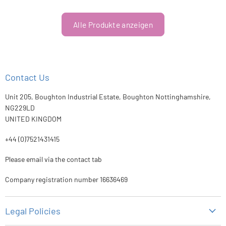
Alle Produkte anzeigen
Contact Us
Unit 205, Boughton Industrial Estate, Boughton Nottinghamshire,
NG229LD
UNITED KINGDOM
+44 (0)7521431415
Please email via the contact tab
Company registration number 16636469
Legal Policies