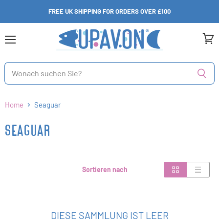
FREE UK SHIPPING FOR ORDERS OVER £100
Menü
Ware
anzei
Home
Seaguar
SEAGUAR
Sortieren nach
DIESE SAMMLUNG IST LEER